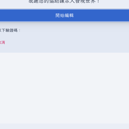
感謝您的協助讓眾人發現世界！
BY-SA（創用CC 姓名標示─相同方式分享）授權條款發佈（詳情請見
說
開始編輯
，或是取自不受版權保護的公開領域或自由資源。
請勿在未經授權的情況
成以下驗證碼：
取消