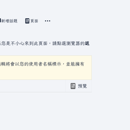
更多操作
建立原始碼
新增話題
頁面
討論
視圖
associated-pages
果您是不小心來到此頁面，請點選瀏覽器的
返
編輯將會以您的使用者名稱標示，並能擁有
預覽