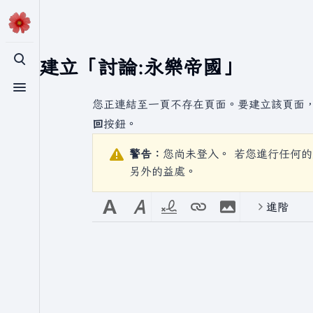
正在建立「
討論:永樂帝國
」
切換搜尋
切換選單
您正連結至一頁不存在頁面。要建立該頁面
回
按鈕。
警告：
您尚未登入。 若您進行任何的
另外的益處。
進階