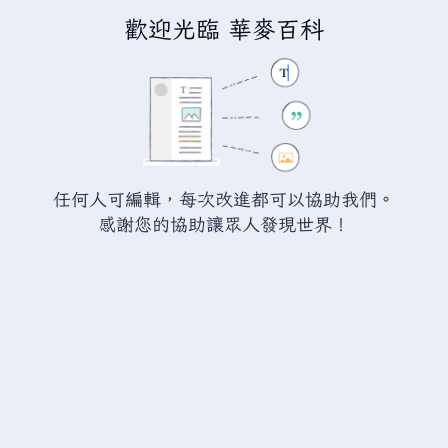
歡迎光臨 華麥百科
正在建立「
討論:魚之島
」
您正連結至一頁不存在頁面。要建立該頁面，請在下方的編
輯方塊中輸入內容（詳情請參考
說明頁面
）。如果您是不小
任何人可編輯，每次改進都可以協助我們。
心來到此頁面，請點選瀏覽器的
返回
按鈕。
感謝您的協助讓眾人發現世界！
警告：
您尚未登入。 若您進行任何的編輯您的 IP
位址將會被公開。 若您
登入
或
建立帳號
，您的
編輯將會以您的使用者名稱標示，並能擁有另外的
益處。
進階
特殊文字
說明