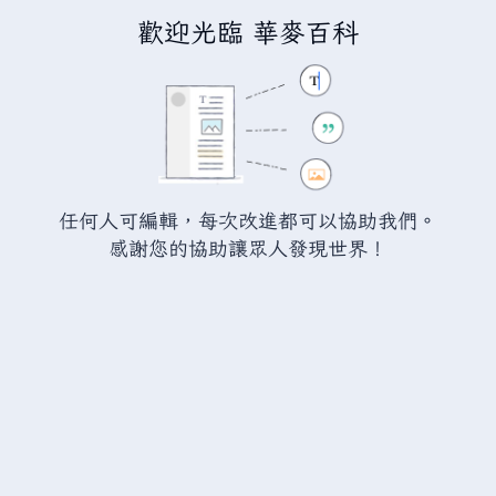
歡迎光臨 華麥百科
正在建立「
討論:10月29日
」
您正連結至一頁不存在頁面。要建立該頁面，請在下方的編
輯方塊中輸入內容（詳情請參考
說明頁面
）。如果您是不小
任何人可編輯，每次改進都可以協助我們。
心來到此頁面，請點選瀏覽器的
返回
按鈕。
感謝您的協助讓眾人發現世界！
警告：
您尚未登入。 若您進行任何的編輯您的 IP
位址將會被公開。 若您
登入
或
建立帳號
，您的
編輯將會以您的使用者名稱標示，並能擁有另外的
益處。
進階
特殊文字
說明