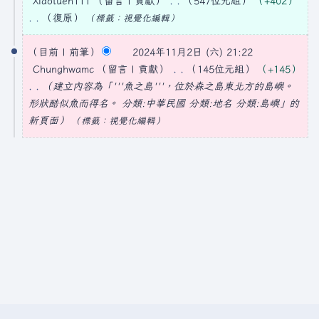
Xiaotuen111
留言
貢獻
547位元組
+402
2
復原
標籤
：
視覺化編輯
4
無
2
編
目前
前筆
2024年11月2日 (六) 21:22
年
0
輯
Chunghwamc
留言
貢獻
145位元組
+145
1
2
摘
建立內容為「'''魚之島'''，位於
森之島
東北方的島嶼。
2
4
要
形狀酷似魚而得名。
分類:中華民國
分類:地名
分類:島嶼
」的
月
新頁面
標籤
：
視覺化編輯
年
2
1
1
1
日
月
(
2
星
日
期
(
六
星
)
期
六