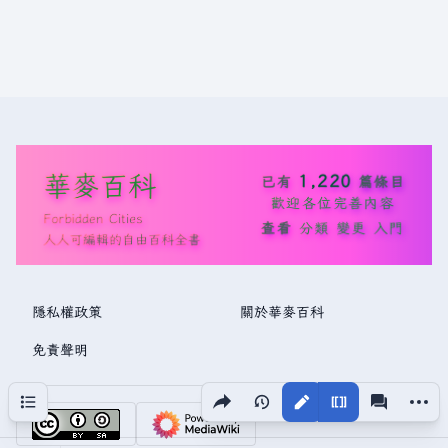
華麥百科
1,220
已有
篇條目
歡迎各位完善內容
Forbidden Cities
查看
分類
變更
入門
人人可編輯的自由百科全書
隱私權政策
關於華麥百科
免責聲明
分享此頁面
更多操
目次
視圖
associated