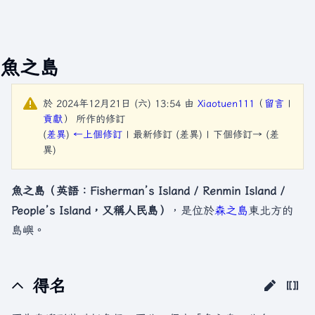
魚之島
於 2024年12月21日 (六) 13:54 由
Xiaotuen111
（
留言
|
貢獻
）
所作的修訂
(
差異
)
←上個修訂
| 最新修訂 (差異) | 下個修訂→ (差
異)
魚之島（英語：Fisherman’s Island / Renmin Island /
People’s Island，又稱人民島）
，是位於
森之島
東北方的
島嶼。
得名