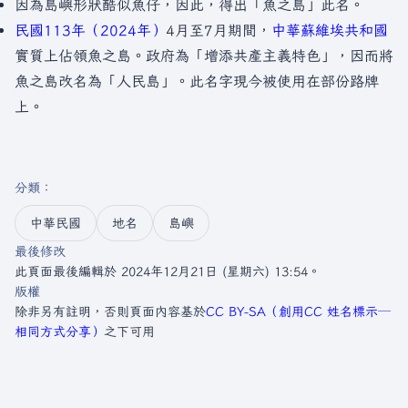
因為島嶼形狀酷似魚仔，因此，得出「魚之島」此名。
民國113年（2024年）
4月至7月期間，
中華蘇維埃共和國
實質上佔領魚之島。政府為「增添共產主義特色」，因而將
魚之島改名為「人民島」。此名字現今被使用在部份路牌
上。
分類
：​
中華民國
地名
島嶼
最後修改
此頁面最後編輯於 2024年12月21日 (星期六) 13:54。
版權
除非另有註明，否則頁面內容基於
CC BY-SA（創用CC 姓名標示─
相同方式分享）
之下可用