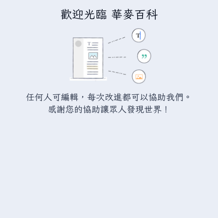
歡迎光臨 華麥百科
正在編輯「
10月29日
」
警告：
您尚未登入。 若您進行任何的編輯您的 IP
位址將會被公開。 若您
登入
或
建立帳號
，您的
任何人可編輯，每次改進都可以協助我們。
編輯將會以您的使用者名稱標示，並能擁有另外的
感謝您的協助讓眾人發現世界！
益處。
切換
進階
特殊文字
說明