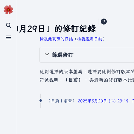
「10月29日」的修訂紀錄
切換搜尋
檢視此頁面的日誌
​（
檢視濫用日誌
）
切換選單
篩選修訂
比對選擇的版本差異：選擇要比對修訂版本
符號說明：
（目前）
= 與最新的修訂版本比
2
目前
前筆
2025年5月20日 (二) 23:19
0
2
5
年