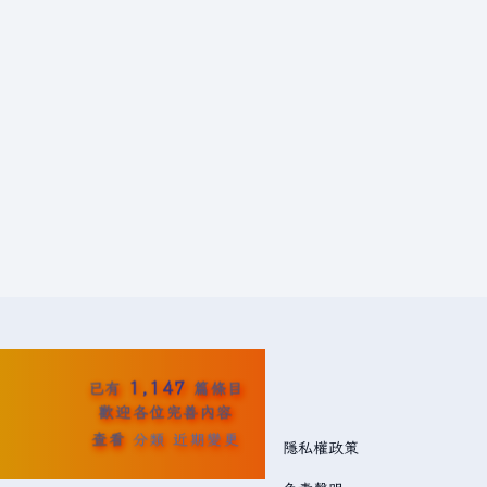
1,147
已有
篇條目
歡迎各位完善內容
查看
分類
近期變更
隱私權政策