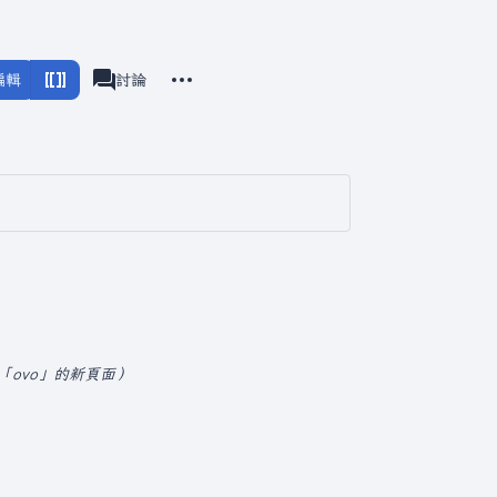
更多操作
編輯
頁面
討論
associated-pages
「ovo」的新頁面