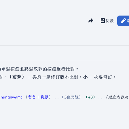
分享此頁面
閱讀
檢視歷史
視圖
的單選按鈕並點選底部的按鈕進行比對。
對，
（前筆）
= 與前一筆修訂版本比對，
小
= 次要修訂。
Chunghwamc
留言
貢獻
3位元組
+3
建立內容為