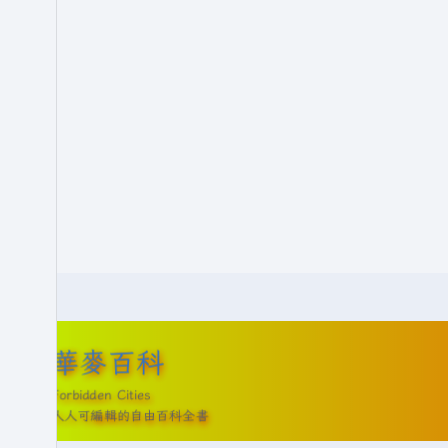
5
月
2
0
日
(
星
期
二
)
華麥百科
Forbidden Cities
人人可編輯的自由百科全書