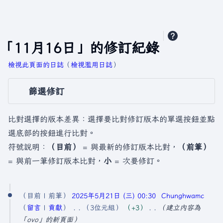
「11月16日」的修訂紀錄
檢視此頁面的日誌
​（
檢視濫用日誌
）
篩選修訂
比對選擇的版本差異：選擇要比對修訂版本的單選按鈕並點
選底部的按鈕進行比對。
符號說明：
（目前）
= 與最新的修訂版本比對，
（前筆）
= 與前一筆修訂版本比對，
小
= 次要修訂。
2
目前
前筆
2025年5月21日 (三) 00:30
Chunghwamc
0
留言
貢獻
3位元組
+3
建立內容為
2
「ovo」的新頁面