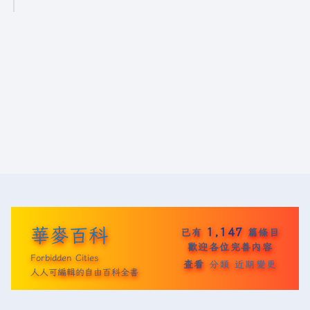
5
年
5
月
2
1
日
(
星
期
三
)
華麥百科
1,147
已有
篇條目
歡迎各位完善內容
Forbidden Cities
查看
分類
近期變更
人人可編輯的自由百科全書