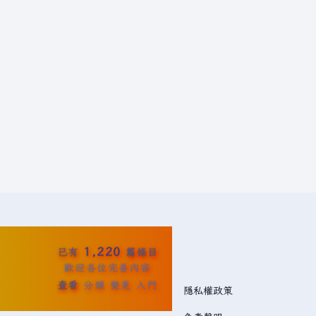
1,220
已有
篇條目
歡迎各位完善內容
查看
分類
變更
入門
隱私權政策