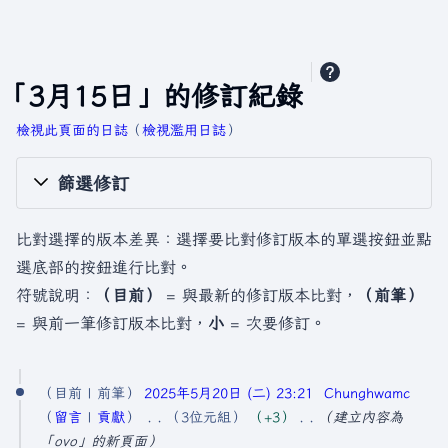
「3月15日」的修訂紀錄
檢視此頁面的日誌
​（
檢視濫用日誌
）
篩選修訂
比對選擇的版本差異：選擇要比對修訂版本的單選按鈕並點
選底部的按鈕進行比對。
符號說明：
（目前）
= 與最新的修訂版本比對，
（前筆）
= 與前一筆修訂版本比對，
小
= 次要修訂。
2
目前
前筆
2025年5月20日 (二) 23:21
Chunghwamc
0
留言
貢獻
3位元組
+3
建立內容為
2
「ovo」的新頁面