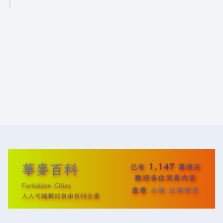
5
年
5
月
2
0
日
(
星
期
二
)
華麥百科
1,147
已有
篇條目
歡迎各位完善內容
Forbidden Cities
查看
分類
近期變更
人人可編輯的自由百科全書