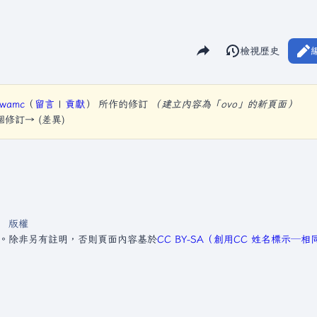
分享此頁面
閱讀
檢視歷史
視圖
hwamc
（
留言
|
貢獻
）
所作的修訂
（建立內容為「ovo」的新頁面）
下個修訂→ (差異)
版權
1。
除非另有註明，否則頁面內容基於
CC BY-SA（創用CC 姓名標示─