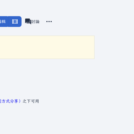
更多操作
編輯
頁面
討論
associated-pages
相同方式分享）
之下可用