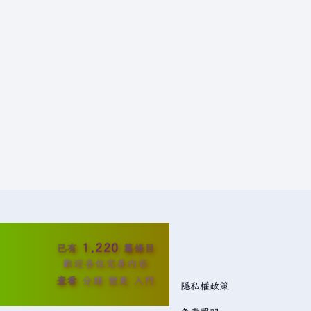
1,220
已有
篇條目
歡迎各位完善內容
查看
分類
變更
入門
隱私權政策