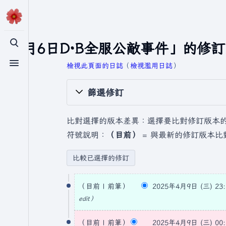
「4月6日D·B全服公敵事件」的修
切換搜尋
檢視此頁面的日誌
​（
檢視濫用日誌
）
切換選單
篩選修訂
比對選擇的版本差異：選擇要比對修訂版本
符號說明：
（目前）
= 與最新的修訂版本比
2
目前
前筆
2025年4月9日 (三) 23:
0
無
edit
2
編
5
輯
目前
前筆
2025年4月9日 (三) 00: