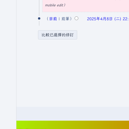
摘
mobile edit
年
要
4
2
目前
前筆
2025年4月8日 (二) 22:
月
0
9
2
日
5
(
年
星
4
期
月
三
8
)
日
(
星
期
二
)