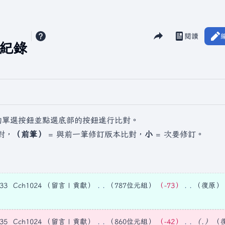
分享此頁面
閱讀
檢視歷史
視圖
訂紀錄
的單選按鈕並點選底部的按鈕進行比對。
對，
（前筆）
= 與前一筆修訂版本比對，
小
= 次要修訂。
33
Cch1024
留言
貢獻
787位元組
−73
復原
35
Cch1024
留言
貢獻
860位元組
−42
.