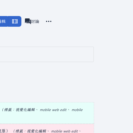
更多操作
編輯
頁面
討論
associated-pages
標籤
：
視覺化編輯
mobile web edit
mobile
復原
標籤
：
視覺化編輯
mobile web edit