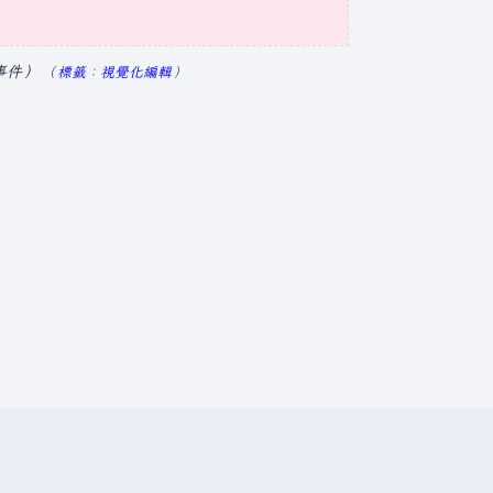
事件
標籤
：
視覺化編輯