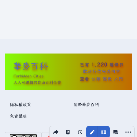
華麥百科
1,220
已有
篇條目
歡迎各位完善內容
Forbidden Cities
查看
分類
變更
入門
人人可編輯的自由百科全書
隱私權政策
關於華麥百科
免責聲明
分享此頁面
更多操
視圖
associated