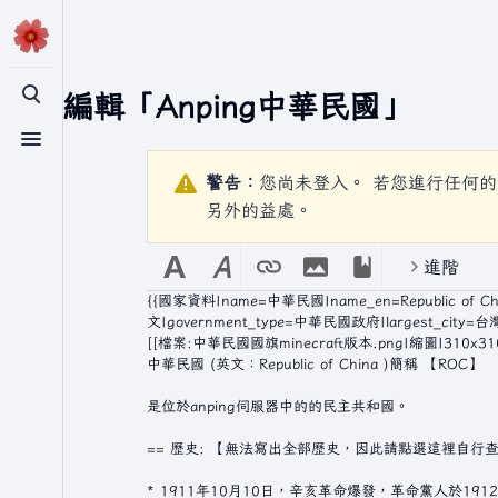
正在編輯「
Anping中華民國
」
切換搜尋
切換選單
警告：
您尚未登入。 若您進行任何的
另外的益處。
進階