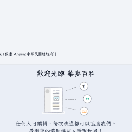
歡迎光臨 華麥百科
BY-SA（創用CC 姓名標示─相同方式分享）授權條款發佈（詳情請見
說
任何人可編輯，每次改進都可以協助我們。
感謝您的協助讓眾人發現世界！