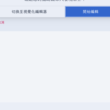
，或是取自不受版權保護的公開領域或自由資源。
請勿在未經授權的情況
切換至視覺化編輯器
開始編輯
成以下驗證碼：
取消