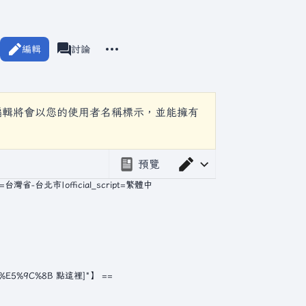
更多操作
編輯
頁面
討論
associated-pages
編輯將會以您的使用者名稱標示，並能擁有
預覽
切換編輯器