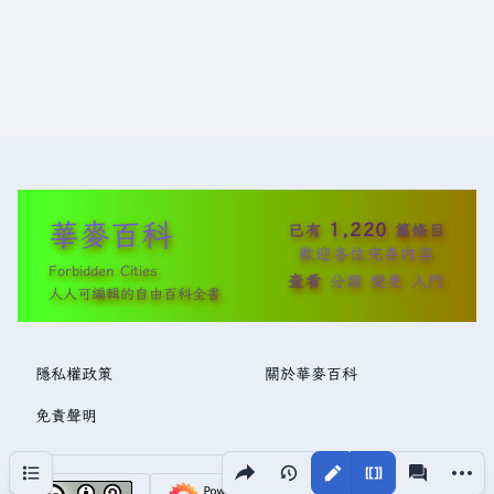
華麥百科
1,220
已有
篇條目
歡迎各位完善內容
Forbidden Cities
查看
分類
變更
入門
人人可編輯的自由百科全書
隱私權政策
關於華麥百科
免責聲明
分享此頁面
更多操
目次
視圖
associated