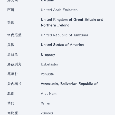
烏克蘭
Ukraine
阿聯
United Arab Emirates
United Kingdom of Great Britain and
英國
Northern Ireland
坦尚尼亞
United Republic of Tanzania
美國
United States of America
烏拉圭
Uruguay
烏茲別克
Uzbekistan
萬那杜
Vanuatu
委內瑞拉
Venezuela, Bolivarian Republic of
越南
Viet Nam
葉門
Yemen
尚比亞
Zambia