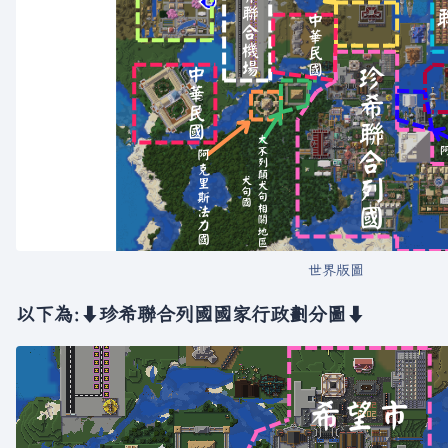
世界版圖
以下為:⬇珍希聯合列國國家行政劃分圖⬇