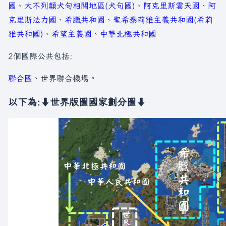
國
、
大不列顛犬句相關地區(犬句國)
、
阿克里斯雲天國
、
阿
克里斯法力國
、
希臘共和國
、
聖希泰莉雅主義共和國(希莉
雅共和國)
、
希望主義國
、
中華北極共和國
2個國際公共包括:
聯合國
、世界聯合機場。
以下為:⬇世界版圖國家劃分圖⬇