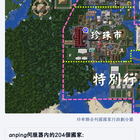
珍希聯合列國國家行政劃分圖
anping伺服器內的204個國家: