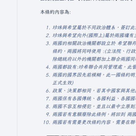
本條約內容為:
珍珠與希望屬於不同政治體系，簽訂此
珍珠與希望向外(國際上)屬於兩國墉有
兩國的相關政治機關都設立於 希望聯邦
條約，兩國將同時使用 :(立法院、行
除總統府以外的機關都加上聯合兩國同
兩國都設有:珍希聯合共同管理處，此
兩國的國界因先前模糊，此一國條約明文
正式生效)
政策、決策都相同，若其中國家與其他國
兩國保有各國傳統、各國利益、各國國
兩國不容互相侵犯，並且以最中立原則
兩國若有意願廢除此條例，將回到 兩
兩國若有需要更改條約內容，需要在聯