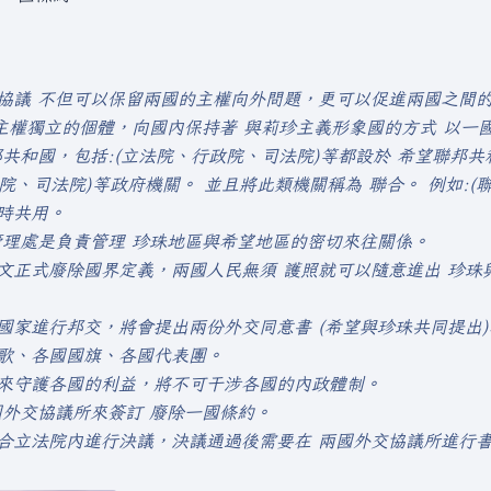
協議 不但可以保留兩國的主權向外問題，更可以促進兩國之間
主權獨立的個體，向國內保持著 與莉珍主義形象國的方式 以一
共和國，包括:(立法院、行政院、司法院)等都設於 希望聯邦共
政院、司法院)等政府機關。 並且將此類機關稱為 聯合。 例如:
時共用。
管理處是負責管理 珍珠地區與希望地區的密切來往關係。
正式廢除國界定義，兩國人民無須 護照就可以隨意進出 珍珠與希望
家進行邦交，將會提出兩份外交同意書 (希望與珍珠共同提出)
歌、各國國旗、各國代表團。
來守護各國的利益，將不可干涉各國的內政體制。
國外交協議所來簽訂 廢除一國條約。
合立法院內進行決議，決議通過後需要在 兩國外交協議所進行