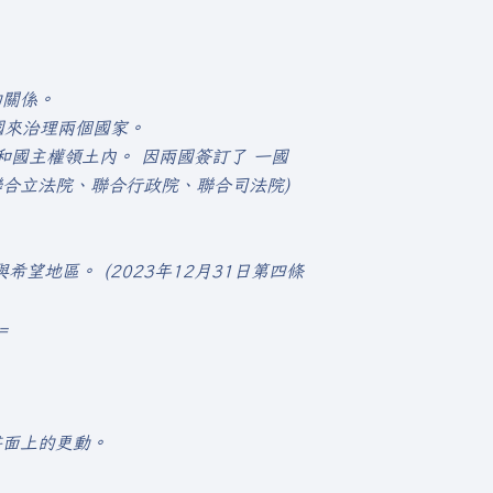
的關係。
國來治理兩個國家。
和國主權領土內。 因兩國簽訂了 一國
(聯合立法院、聯合行政院、聯合司法院)
地區。 (2023年12月31日第四條
=
書面上的更動。