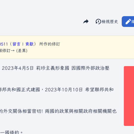
分享此頁面
閱讀
檢視歷史
視圖
0511
（
留言
|
貢獻
）
所作的修訂
下個修訂→ (差異)
，2023年4月5日 莉珍主義形象國 因國際外部政治壓
聯邦共和國正式建國，2023年10月10日 希望聯邦共和
的外交關係相當密切! 兩國的政策與相關政府相關機關也
 一國條約。