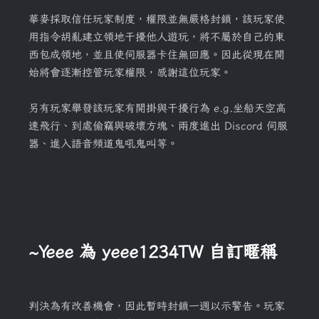
華麥採取信任玩家制度，權限並無嚴格封鎖，該玩家使
用指令胡亂建立領地干擾他人遊玩，將不屬於自己的東
西包成領地，並且使伺服器卡住無回應。因此從現在開
始將會逐漸控管玩家權限，感謝這位玩家。
另有玩家舉發該玩家有開掛與干擾行為 e.g.坐船天空高
速飛行、到處偷竊與破壞方塊、兩度進出 Discord 伺服
器、進入語音頻道鬼吼鬼叫等。
~Yeee 為 yeee1234TW 自訂暱稱
判決為有改善機會，因此暫時封鎖一週以示警告。玩家