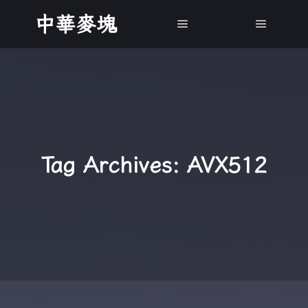
中華麥塊
Main menu
Main m
Tag Archives:
AVX512