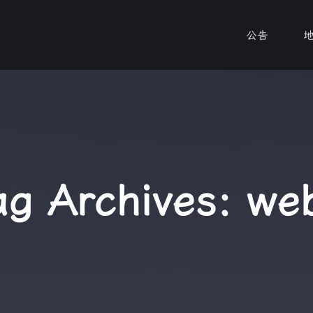
公告
ag Archives:
we