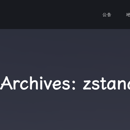
公告
 Archives:
zstan