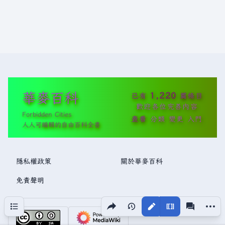
華麥百科
1,220
已有
篇條目
歡迎各位完善內容
Forbidden Cities
查看
分類
變更
入門
人人可編輯的自由百科全書
隱私權政策
關於華麥百科
免責聲明
分享此頁面
更多操
目次
視圖
associated