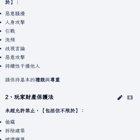
於】：
惡意騷擾
人身攻擊
引戰
洗頻
歧視言論
惡意攻擊
持續性干擾他人
請保持基本的
禮貌
與
尊重
2、玩家財產保護法
未經允許禁止，【包括但不限於】：
偷竊
拆除建築
破壞機器