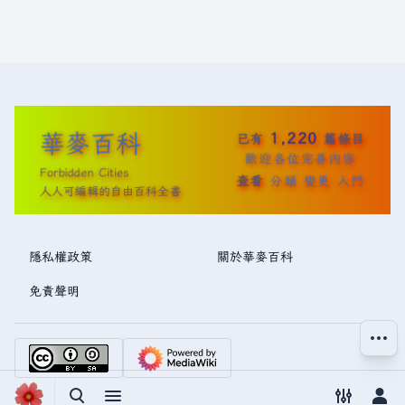
華麥百科
1,220
已有
篇條目
歡迎各位完善內容
Forbidden Cities
查看
分類
變更
入門
人人可編輯的自由百科全書
隱私權政策
關於華麥百科
免責聲明
更多操
切換搜尋
切換選單
切換偏好
切