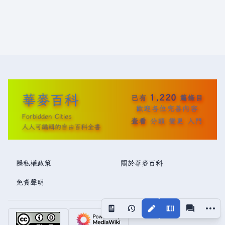
華麥百科
1,220
已有
篇條目
歡迎各位完善內容
Forbidden Cities
查看
分類
變更
入門
人人可編輯的自由百科全書
隱私權政策
關於華麥百科
免責聲明
更多操
視圖
associated