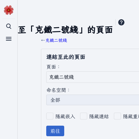
連結至「克鐵二號綫」的頁面
切換搜尋
←
克鐵二號綫
切換選單
連結至此的頁面
頁面：
命名空間：
全部
隱藏嵌入
隱藏連結
隱藏重
前往