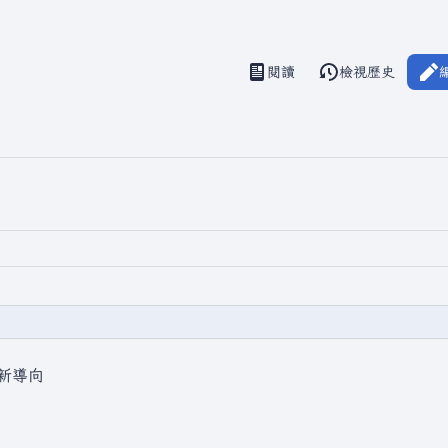
閱讀
檢視歷史
視圖
新導向