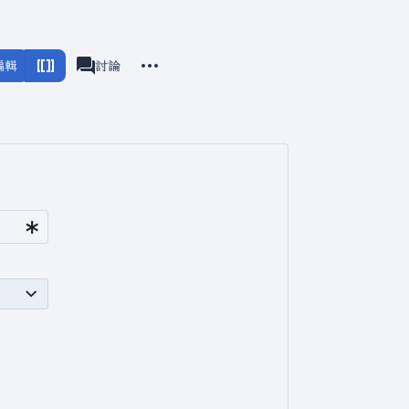
更多操作
編輯
頁面
討論
associated-pages