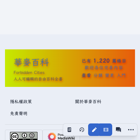
華麥百科
1,220
已有
篇條目
歡迎各位完善內容
Forbidden Cities
查看
分類
變更
入門
人人可編輯的自由百科全書
隱私權政策
關於華麥百科
免責聲明
更多操
視圖
associated