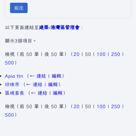
前往
以下頁面連結至
建築-港灣區管理會
：
顯示3個項目。
檢視（
前 50 筆
|
後 50 筆
）（
20
|
50
|
100
|
250
|
500
）
Apia ttn
（
← 連結
|
編輯
）
珍珠市
（
← 連結
|
編輯
）
區域首長
（
← 連結
|
編輯
）
檢視（
前 50 筆
|
後 50 筆
）（
20
|
50
|
100
|
250
|
500
）