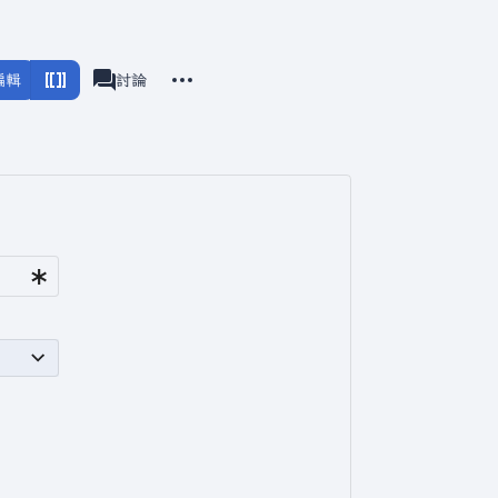
更多操作
編輯
頁面
討論
associated-pages