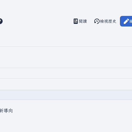
閱讀
檢視歷史
視圖
新導向