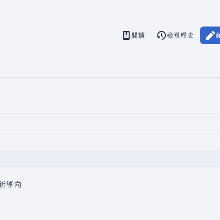
閱讀
檢視歷史
視圖
新導向