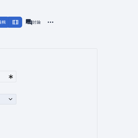
更多操作
編輯
頁面
討論
associated-pages