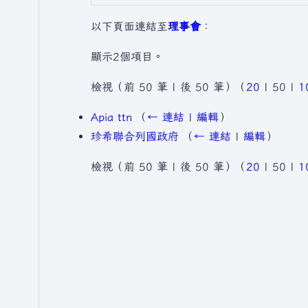
以下頁面連結至
理事會
：
顯示2個項目。
檢視（
前 50 筆
|
後 50 筆
）（
20
|
50
|
1
Apia ttn
（
← 連結
|
編輯
）
珍希聯合列國政府
（
← 連結
|
編輯
）
檢視（
前 50 筆
|
後 50 筆
）（
20
|
50
|
1