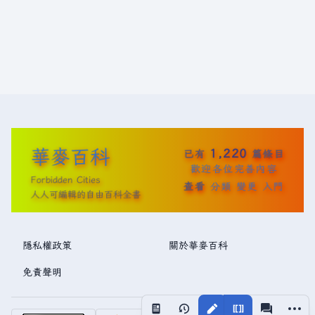
華麥百科
1,220
已有
篇條目
歡迎各位完善內容
Forbidden Cities
查看
分類
變更
入門
人人可編輯的自由百科全書
隱私權政策
關於華麥百科
免責聲明
更多操
視圖
associated