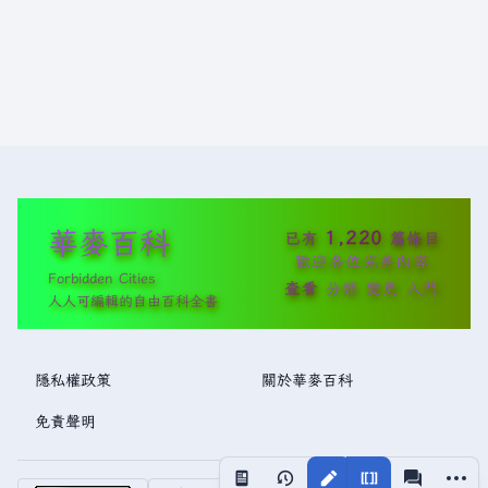
華麥百科
1,220
已有
篇條目
歡迎各位完善內容
Forbidden Cities
查看
分類
變更
入門
人人可編輯的自由百科全書
隱私權政策
關於華麥百科
免責聲明
更多操
視圖
associated