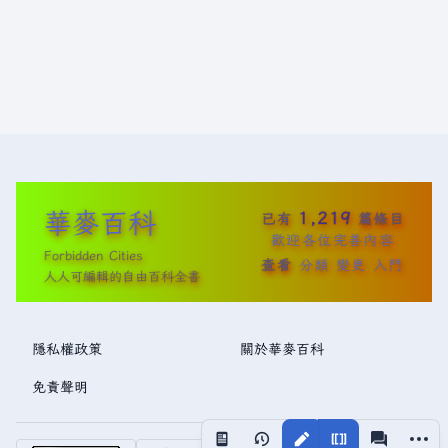
華麥百科
1,219
已有
篇條目
歡迎各位完善內容
Forbidden Cities
查看
分類
變更
入門
人人可編輯的自由百科全書
隱私權政策
關於華麥百科
免責聲明
更多操
視圖
associated