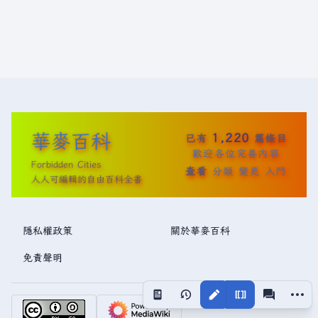
華麥百科
1,220
已有
篇條目
歡迎各位完善內容
Forbidden Cities
查看
分類
變更
入門
人人可編輯的自由百科全書
隱私權政策
關於華麥百科
免責聲明
更多操
視圖
associated