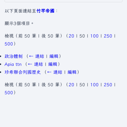
以下頁面連結至
竹竿帝國
：
顯示3個項目。
檢視（
前 50 筆
|
後 50 筆
）（
20
|
50
|
100
|
250
|
500
）
政治體制
（
← 連結
|
編輯
）
Apia ttn
（
← 連結
|
編輯
）
珍希聯合列國歷史
（
← 連結
|
編輯
）
檢視（
前 50 筆
|
後 50 筆
）（
20
|
50
|
100
|
250
|
500
）