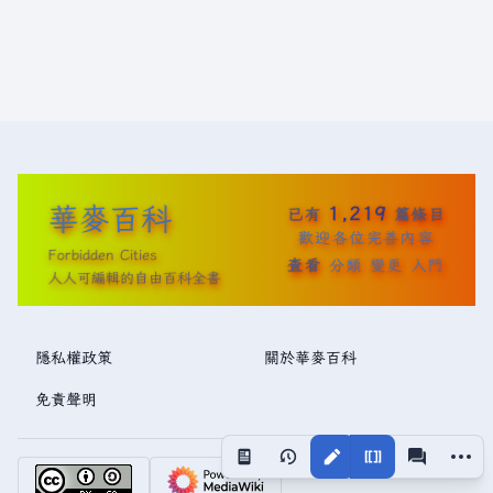
華麥百科
1,219
已有
篇條目
歡迎各位完善內容
Forbidden Cities
查看
分類
變更
入門
人人可編輯的自由百科全書
隱私權政策
關於華麥百科
免責聲明
更多操
視圖
associated