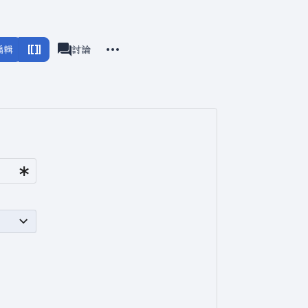
更多操作
編輯
頁面
討論
associated-pages