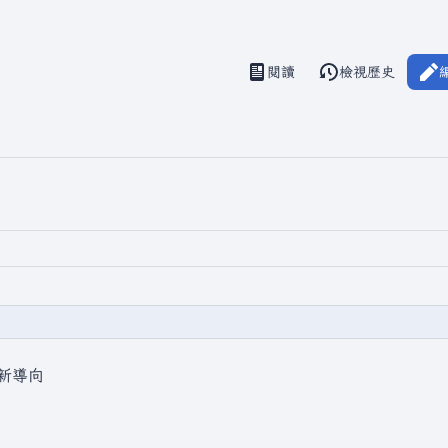
閱讀
檢視歷史
視圖
新導向