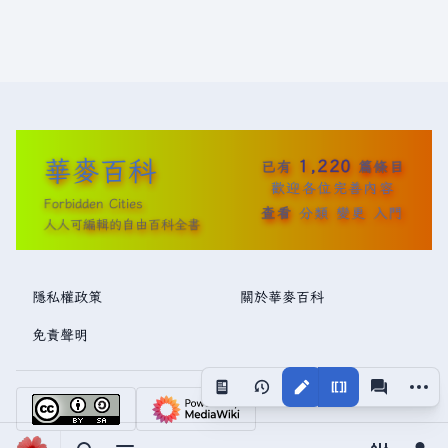
華麥百科
1,220
已有
篇條目
歡迎各位完善內容
Forbidden Cities
查看
分類
變更
入門
人人可編輯的自由百科全書
隱私權政策
關於華麥百科
免責聲明
更多操
視圖
associated