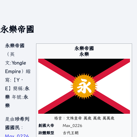
永樂帝國
永樂帝國
永樂帝國
永樂
（英
文:
Yongle
Empire
）縮
寫:【
Y．
E
】簡稱:
永
樂
年號:
永
樂
格言：文殊皇帝 萬歲 萬歲 萬萬歲
是由
珍希列
創國大帝
Max_0226
國國民
：
政體類型
古代王朝
Max_0226