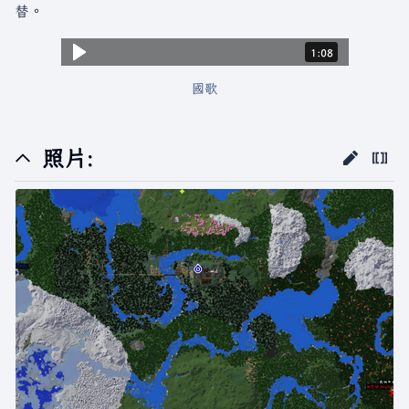
替。
時長：1 分，8 秒。
1:08
國歌
照片: