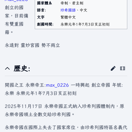
國家體系
帝制、君主制
創立的國
語言:
珍希國語
、中文
家，目前傭
文字
繁體中文
有雙重國
創國時間:
永樂元年1年7月3日亥正初刻
籍。
永遠對 靈妙宮國 勢不兩立
歷史:
開國之王 永樂帝王:
max_0226
一時興起 創立帝國 年號:
永樂 永樂元年1年7月3日亥正初刻
2025年11月17日 永樂帝國正式納入珍希列國體制內，原
永樂帝國領土全數交給珍希列國。
永樂帝國在國際上失去了國家席位，由珍希列國特區名義代