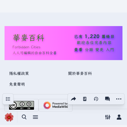
華麥百科
1,220
已有
篇條目
歡迎各位完善內容
Forbidden Cities
查看
分類
變更
入門
人人可編輯的自由百科全書
隱私權政策
關於華麥百科
免責聲明
分享此頁面
更多操
目次
視圖
associated
切換搜尋
切換選單
切換偏好
切