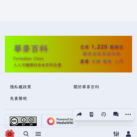
華麥百科
1,220
已有
篇條目
歡迎各位完善內容
Forbidden Cities
查看
分類
變更
入門
人人可編輯的自由百科全書
隱私權政策
關於華麥百科
免責聲明
分享此頁面
更多操
視圖
associated
切換搜尋
切換選單
切換偏好
切