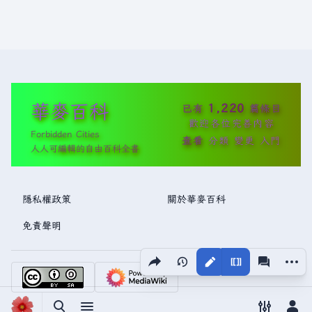
華麥百科
1,220
已有
篇條目
歡迎各位完善內容
Forbidden Cities
查看
分類
變更
入門
人人可編輯的自由百科全書
隱私權政策
關於華麥百科
免責聲明
分享此頁面
更多操
視圖
associated