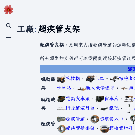
滿意工廠
:
超疾管支架
切換搜尋
切換選單
超疾管支架
，是用來支撐超疾管道的運輸結
所有類型的支架都可以從兩側連接超疾管道
滿
拖拉機
•
卡車
•
探險者
機動載
具
卡車站
•
無人機停機坪
•
無
電動火車頭
•
貨車廂
•
軌道載
具
附走道空月台
•
鐵軌
•
超疾管道
•
超疾管入口
•
超疾管
超疾管壁掛架
•
超疾管地孔