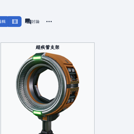
更多操作
編輯
滿意工廠
討論
associated-pages
超疾管支架