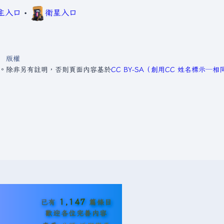
主入口
•
衛星入口
版權
1。
除非另有註明，否則頁面內容基於
CC BY-SA（創用CC 姓名標示─
1,147
已有
篇條目
歡迎各位完善內容