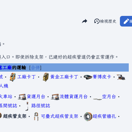
分享此頁面
閱讀
檢視歷史
視圖
構。
與入口。即使拆除支架，已建好的超疾管道仍會正常運作。
意工廠
的運輸
合併
號
•
工廠卡丁
•
黃金工廠卡丁
•
賽博皮卡
•
人機
火車站
•
貨運月台
•
流體貨運月台
•
空月台
•
區間號誌
•
路徑號誌
超疾管支架
•
可疊式超疾管支架
•
超疾管牆孔
•