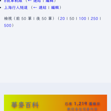
8號單軌線
（
← 連結
|
編輯
）
上海行人隧道
（
← 連結
|
編輯
）
檢視（
前 50 筆
|
後 50 筆
）（
20
|
50
|
100
|
250
|
500
）
華麥百科
1,219
已有
篇條目
歡迎各位完善內容