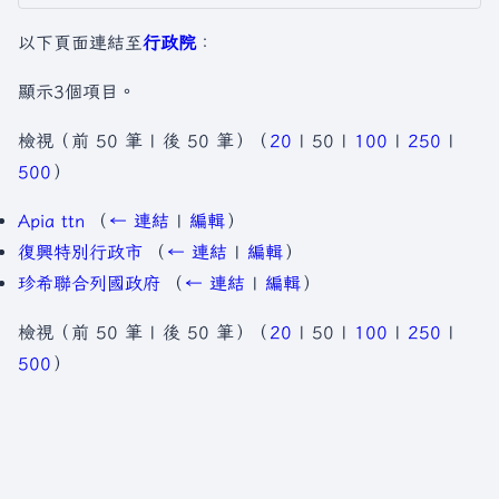
以下頁面連結至
行政院
：
顯示3個項目。
檢視（
前 50 筆
|
後 50 筆
）（
20
|
50
|
100
|
250
|
500
）
Apia ttn
（
← 連結
|
編輯
）
復興特別行政市
（
← 連結
|
編輯
）
珍希聯合列國政府
（
← 連結
|
編輯
）
檢視（
前 50 筆
|
後 50 筆
）（
20
|
50
|
100
|
250
|
500
）