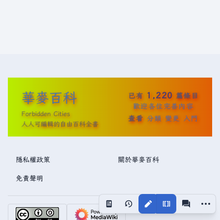
華麥百科
1,220
已有
篇條目
歡迎各位完善內容
Forbidden Cities
查看
分類
變更
入門
人人可編輯的自由百科全書
隱私權政策
關於華麥百科
免責聲明
更多操
視圖
associated