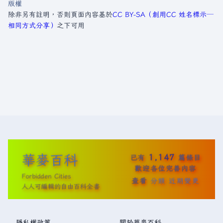
版權
除非另有註明，否則頁面內容基於
CC BY-SA（創用CC 姓名標示─
相同方式分享）
之下可用
華麥百科
1,147
已有
篇條目
歡迎各位完善內容
Forbidden Cities
查看
分類
近期變更
人人可編輯的自由百科全書
隱私權政策
關於華麥百科