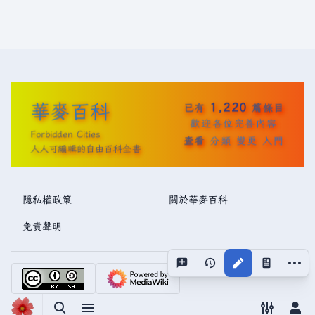
華麥百科
1,220
已有
篇條目
歡迎各位完善內容
Forbidden Cities
查看
分類
變更
入門
人人可編輯的自由百科全書
隱私權政策
關於華麥百科
免責聲明
更多操
視圖
associated
切換搜尋
切換選單
切換偏好
切