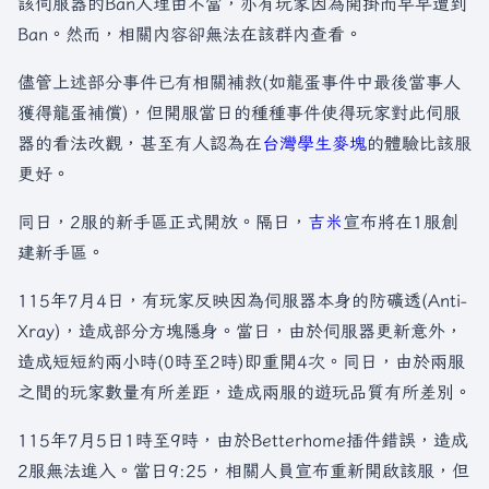
該伺服器的Ban人理由不當，亦有玩家因為開掛而早早遭到
Ban。然而，相關內容卻無法在該群內查看。
儘管上述部分事件已有相關補救(如龍蛋事件中最後當事人
獲得龍蛋補償)，但開服當日的種種事件使得玩家對此伺服
器的看法改觀，甚至有人認為在
台灣學生麥塊
的體驗比該服
更好。
同日，2服的新手區正式開放。隔日，
吉米
宣布將在1服創
建新手區。
115年7月4日，有玩家反映因為伺服器本身的防礦透(Anti-
Xray)，造成部分方塊隱身。當日，由於伺服器更新意外，
造成短短約兩小時(0時至2時)即重開4次。同日，由於兩服
之間的玩家數量有所差距，造成兩服的遊玩品質有所差別。
115年7月5日1時至9時，由於Betterhome插件錯誤，造成
2服無法進入。當日9:25，相關人員宣布重新開啟該服，但