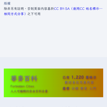
版權
除非另有註明，否則頁面內容基於
CC BY-SA（創用CC 姓名標示─
相同方式分享）
之下可用
華麥百科
1,220
已有
篇條目
歡迎各位完善內容
Forbidden Cities
查看
分類
變更
入門
人人可編輯的自由百科全書