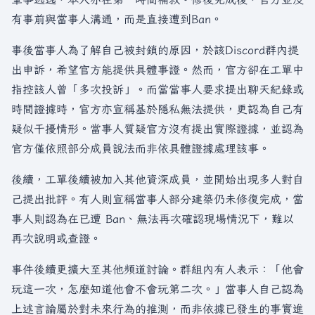
有事前與當事人溝通，而是直接遭到Ban。
事後當事人為了解自己被封鎖的原因，於該Discord群內提
出申訴，希望官方能提供具體事證。然而，官方卻在工單中
指控該人曾「多次投訴」。而當當事人要求提出聊天紀錄或
時間證據時，官方亦宣稱基於隱私無法提供，更認為自己有
疑似干擾情形。當事人質疑官方沒有提出實際證據，並認為
官方僅依照部分成員說法而非依具體證據處理該事。
後續，工單後續被加入其他資深成員，並開始出現多人對自
己提出批評。有人則宣稱當事人部分建築仍未修復完成，當
事人則認為在已遭 Ban、無法再次確認現場情況下，難以
再次說明或查證。
事件後續更擴大至其他頻道討論。群組內有人表示：「他會
玩這一次，怎麼知道他會不會玩第二次。」當事人自己認為
上述言論屬於對未來行為的推測，而非依據已發生的事實進