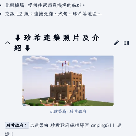
北攤機場: 提供往返西貢機場的航班。
克鐵 L2 線：連接北灘、犬句、珍希等地區。
⬇ 珍 希 建 築 照 片 及 介
紹 ⬇
此建築為: 珍希政府
此建築由 珍希政府總指導官 anping511 建
珍希政府：
造！