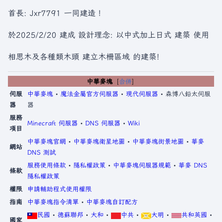
首長: Jxr7791 一同建造！
於2025/2/20 建成 設計理念: 以中式加上日式 建築 使用
相思木及各種類木頭 建立木柵區域 的建築!
中華麥塊
合併
伺服
中華麥塊
•
魔法金屬官方伺服器
•
現代伺服器
• 森博八鉛太伺服
器
器
服務
Minecraft 伺服器
•
DNS 伺服器
•
Wiki
項目
中華麥塊官網
•
中華麥塊衛星地圖
•
中華麥塊街景地圖
•
華麥
網站
DNS 測試
服務使用條款
•
隱私權政策
•
中華麥塊伺服器規範
•
華麥 DNS
條款
隱私權政策
權限
申請輔助程式使用權限
指南
中華麥塊指令清單
•
中華麥塊自訂配方
民國
•
德蘇聯邦
•
大和
•
中共
•
大明
•
共和英國
•
國家