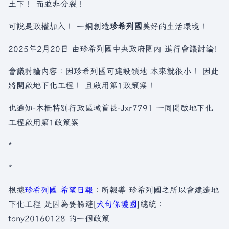
土下！ 而並非分裂！
可說是政權加入！ 一銅創造
珍希列國
美好的生活環境！
2025年2月20日 由珍希列國中央政府團內 進行會議討論!
會議討論內容：因珍希列國可建設領地 本來就很小！ 因此
將開啟地下化工程！ 且啟用第1政策案！
也通知-木柵特別行政區域首長-Jxr7791 一同開啟地下化
工程啟用第1政策案
*
*
根據
珍希列國 希望日報
：所報導 珍希列國之所以會建造地
下化工程 是因為要躲避[
犬句保護國
]總統：
tony20160128 的一個政策