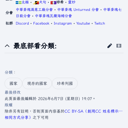
北極
•
犬句
•
珍希
•
靈妙
中華麥塊滿意工廠分會
•
中華麥塊 Unturned 分會
•
中華麥塊七
分會
日殺分會
•
中華麥塊瓦爾海姆分會
社群
Discord
•
Facebook
•
Instagram
•
Youtube
•
Twitch
最底部看分類:
分類
：​
國家
現存的國家
珍希列國
最後修改
此頁面最後編輯於 2026年6月7日 (星期日) 19:07。
版權
除非另有註明，否則頁面內容基於
CC BY-SA（創用CC 姓名標示─
相同方式分享）
之下可用