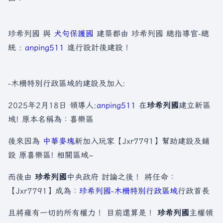
珍希列國 與
犬句保護國
建築都由 珍希列國 總指導官-總
統 :
anping511
進行設計後建設！
-木柵特別行政區域的建設及加入:
2025年2月18日 領導人:
anping511
在
珍希列國
建立新區
域! 原本名稱為：喜樂區
後來因為
中華麥塊
新加入玩家【Jxr7791】幫助建設及鋪
設 原喜樂區! 相關區域~
而後由
珍希列國
中央政府 討論之後！ 將任命：
【Jxr7791】成為：
珍希列國-木柵特別行政區域
行政首長
且將雍有一切的所有權力！ 目前還算是！
珍希列國
主權領