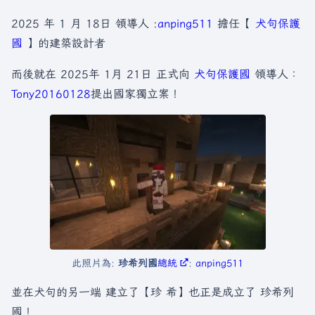
2025 年 1 月 18日 領導人 :
anping511
擔任【
犬句保護
國
】的建築設計者
而後就在 2025年 1月 21日 正式向
犬句保護國
領導人：
Tony20160128
提出國家獨立案！
此照片為:
珍希列國
總統
:
anping511
並在犬句的另一端 建立了【珍 希】也正是成立了 珍希列
國！