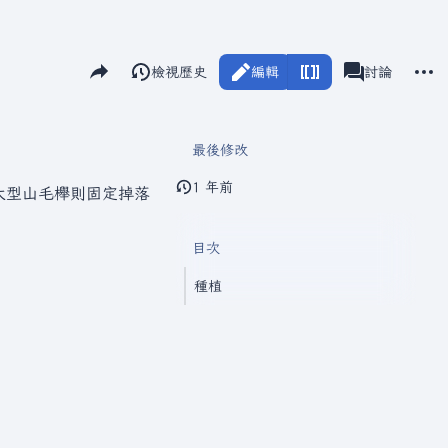
分享此頁面
更多
閱讀
檢視歷史
編輯
瓦爾海姆
討論
視圖
associated-pag
最後修改
1 年前
大型山毛櫸則固定掉落
目次
種植