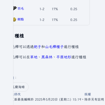
羽毛
1-2
17%
0.25
樹酯
1-2
17%
0.25
種植
山毛櫸可以透過
耙子
和
山毛櫸種子
進行種植
山毛櫸可以在
草地
、
黑森林
、
平原
地形
進行種植
分類
：​
瓦爾海姆
最後修改
版權
此頁面最後編輯於 2025年5月20日 (星期二) 15:19。
除非另有註明