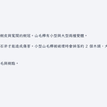
樹皮與寬闊的樹冠。山毛櫸有小型與大型兩種變體。
石斧才能造成傷害。小型山毛櫸被破壞時會掉落約 2 個木頭，
毛與樹酯。