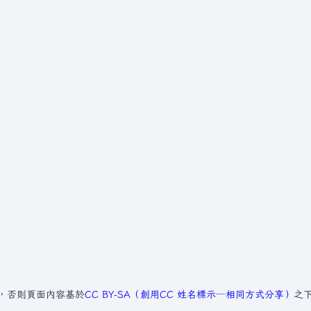
，否則頁面內容基於
CC BY-SA（創用CC 姓名標示─相同方式分享）
之