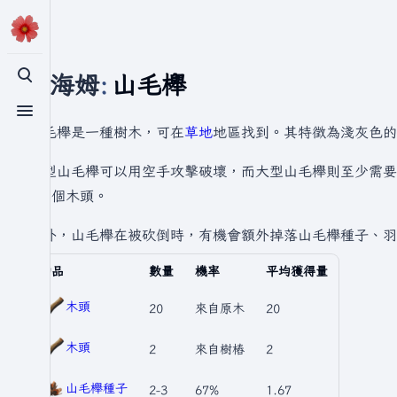
瓦爾海姆
:
山毛櫸
切換搜尋
切換選單
山毛櫸是一種樹木，可在
草地
地區找到。其特徵為淺灰色的
小型山毛櫸可以用空手攻擊破壞，而大型山毛櫸則至少需要
20 個木頭。
此外，山毛櫸在被砍倒時，有機會額外掉落山毛櫸種子、羽
物品
數量
機率
平均獲得量
木頭
20
來自原木
20
木頭
2
來自樹樁
2
山毛櫸種子
2-3
67%
1.67