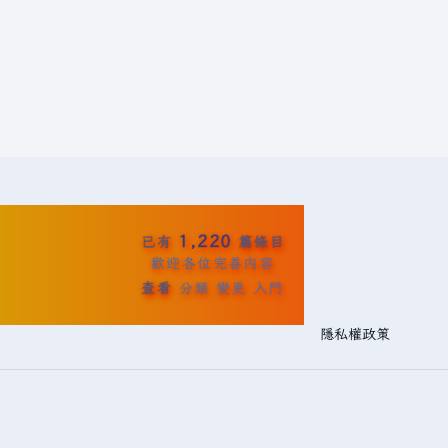
1,220
已有
篇條目
歡迎各位完善內容
查看
分類
變更
入門
隱私權政策