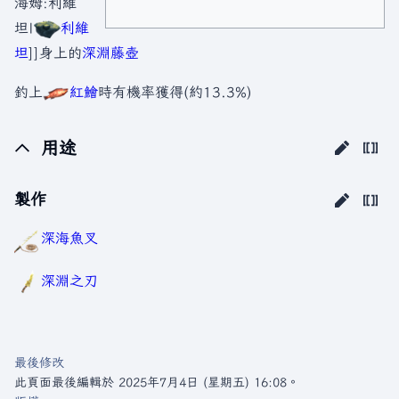
海姆:利維
坦|
利維
坦
]]身上的
深淵藤壺
釣上
紅鱠
時有機率獲得(約13.3%)
用途
製作
深海魚叉
深淵之刃
最後修改
此頁面最後編輯於 2025年7月4日 (星期五) 16:08。