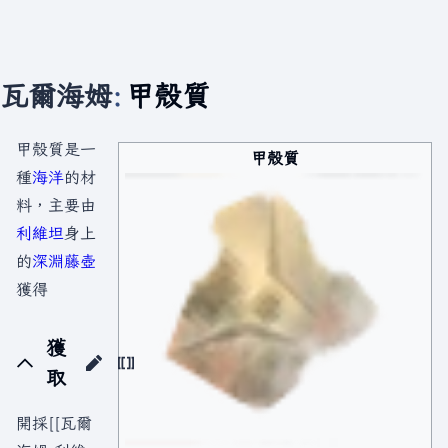
瓦爾海姆
:
甲殼質
甲殼質是一
甲殼質
種
海洋
的材
料，主要由
利維坦
身上
的
深淵藤壺
獲得
獲
取
開採[[瓦爾