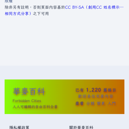
版權
除非另有註明，否則頁面內容基於
CC BY-SA（創用CC 姓名標示─
相同方式分享）
之下可用
華麥百科
1,220
已有
篇條目
歡迎各位完善內容
Forbidden Cities
查看
分類
變更
入門
人人可編輯的自由百科全書
隱私權政策
關於華麥百科