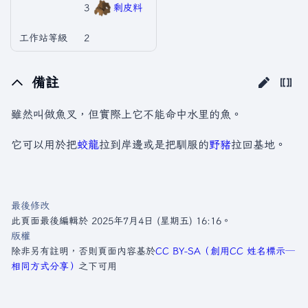
3
剩皮料
工作站等級
2
備註
雖然叫做魚叉，但實際上它不能命中水里的魚。
它可以用於把
蛟龍
拉到岸邊或是把馴服的
野豬
拉回基地。
最後修改
此頁面最後編輯於 2025年7月4日 (星期五) 16:16。
版權
除非另有註明，否則頁面內容基於
CC BY-SA（創用CC 姓名標示─
相同方式分享）
之下可用