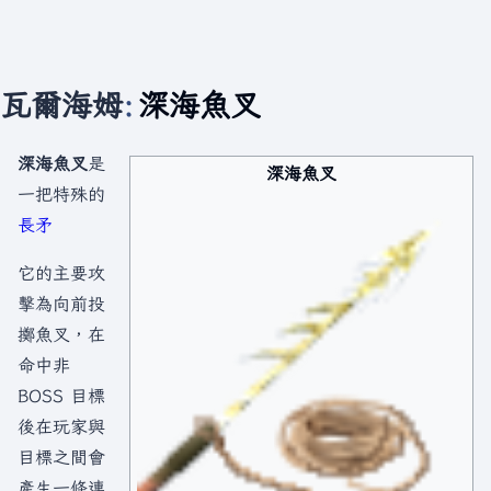
瓦爾海姆
:
深海魚叉
深海魚叉
是
深海魚叉
一把特殊的
長矛
它的主要攻
擊為向前投
擲魚叉，在
命中非
BOSS 目標
後在玩家與
目標之間會
產生一條連