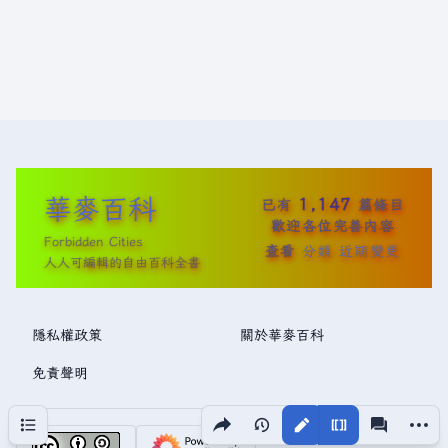
華麥百科
1,147
已有
篇條目
歡迎各位完善內容
Forbidden Cities
查看
分類
近期變更
人人可編輯的自由百科全書
隱私權政策
關於華麥百科
免責聲明
分享此頁面
更多操
目次
視圖
associated