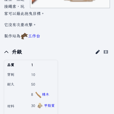
接繩索，玩
家可以藉此拖曳目標。
它沒有次要攻擊。
製作站為
工作台
升級
品質
1
穿刺
10
耐久
50
8
精木
30
甲殼質
材料