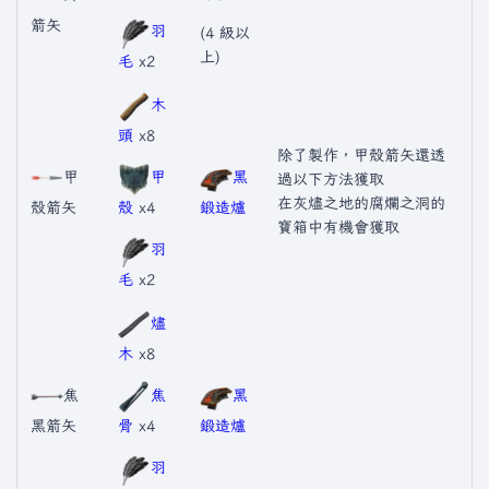
箭矢
羽
(4 級以
上)
毛
x2
木
頭
x8
除了製作，甲殼箭矢還透
甲
甲
黑
過以下方法獲取
在灰燼之地的腐爛之洞的
殼箭矢
殼
x4
鍛造爐
寶箱中有機會獲取
羽
毛
x2
燼
木
x8
焦
焦
黑
黑箭矢
骨
x4
鍛造爐
羽