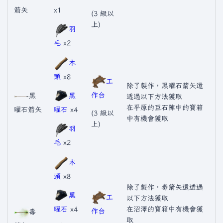
箭矢
x1
(3 級以
上)
羽
毛
x2
木
頭
x8
工
除了製作，黑曜石箭矢還
作台
黑
黑
透過以下方法獲取
在平原的巨石陣中的寶箱
曜石箭矢
曜石
x4
(3 級以
中有機會獲取
上)
羽
毛
x2
木
頭
x8
除了製作，毒箭矢還透過
黑
工
以下方法獲取
曜石
x4
在沼澤的寶箱中有機會獲
作台
毒
取