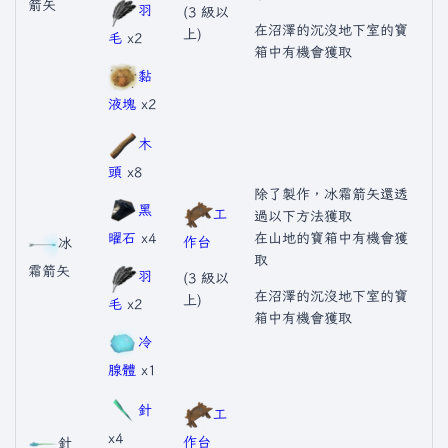
箭矢
羽
(3 級以
在沼澤的沉沒地下室的寶
上)
毛
x2
箱中有機會獲取
黏
液塊
x2
木
頭
x8
除了製作，冰霜箭矢還透
黑
工
過以下方法獲取
曜石
x4
在山地的寶箱中有機會獲
作台
冰
取
霜箭矢
羽
(3 級以
在沼澤的沉沒地下室的寶
上)
毛
x2
箱中有機會獲取
冷
腺體
x1
針
工
x4
作台
針