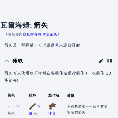
瓦爾海姆
:
箭矢
（重新導向自
瓦爾海姆:甲殼箭矢
）
箭矢是一種彈藥，可以透過
弓
來進行發射
獲取
箭矢可以使用以下材料在各製作站進行製作 (一次製作 20
隻箭矢)
箭矢
材料
製作站
備註
木
木
工
木箭矢是唯一一個不需要
羽毛的箭矢
箭矢
頭
x8
作台