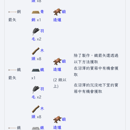
頭
x8
銅
青
鍛
箭矢
銅
x1
造爐
羽
毛
x2
木
除了製作，鐵箭矢還透過
頭
x8
鍛
以下方法獲取
在沼澤的寶箱中有機會獲
造爐
鐵
鐵
取
箭矢
x1
(2 級以
在沼澤的沉沒地下室的寶
上)
羽
箱中有機會獲取
毛
x2
木
頭
x8
鍛
造爐
銀
銀