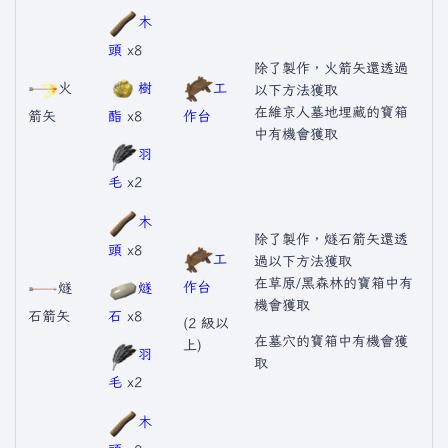
木
頭
x8
除了製作，火箭矢還透過
火
樹
工
以下方法獲取
在維京人墓地埋藏的寶箱
箭矢
酯
x8
作台
中有機會獲取
羽
毛
x2
木
除了製作，燧石箭矢還透
頭
x8
工
過以下方法獲取
在草原/黑森林的寶箱中有
作台
燧
燧
機會獲取
石箭矢
石
x8
(2 級以
在墓穴的寶箱中有機會獲
上)
羽
取
毛
x2
木