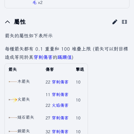
毛
x2
屬性
箭矢的屬性如下表所示
每種箭矢都有 0.1 重量和 100 堆疊上限 (箭矢可以對目標
造成等同於其
穿刺傷害
的
蹣跚值
)
箭矢
傷害
擊退
木箭矢
22
穿刺傷害
10
11
穿刺傷害
火箭矢
10
22
火焰傷害
燧石箭矢
27
穿刺傷害
10
銅箭矢
32
穿刺傷害
10